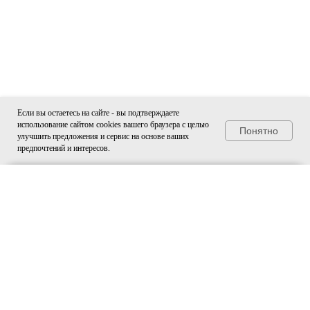
Если вы остаетесь на сайте - вы подтверждаете
использование сайтом cookies вашего браузера с целью
Понятно
улучшить предложения и сервис на основе ваших
предпочтений и интересов.
Индивидуальное предложение 

на услуги сервиса
Сервис
Заказать
Меню
Запись на сервис
ПОЛУЧИТЬ ПРЕДЛОЖЕНИЕ
Автоцентр Злата
Автоцентр Злата
Заказать
Позвонить
звонок