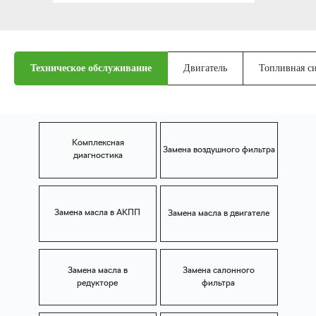
Сильные стороны нашего
Техническое обслуживание
Двигатель
Топливная си
сервиса
Почему Вам нужно именно к
нам:
Комплексная
Гибкая система
Замена воздушного фильтра
диагностика
ценообразования
и
ПостОплата
Замена масла в АКПП
Замена масла в двигателе
Оригинальные и
аналоговые детали
Замена масла в
Замена салонного
Специальные
редукторе
фильтра
условия для новых
клиентов