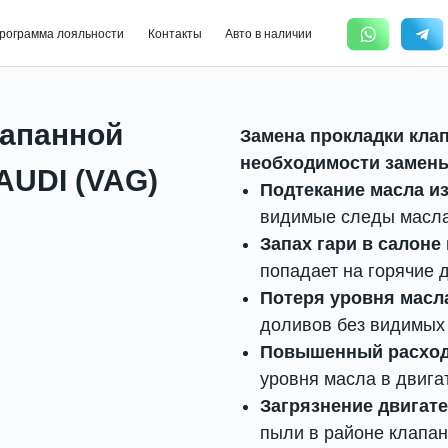
+7(831) 233
 лояльности
Контакты
Авто в наличии
Ежедневно с 9:00 д
лапанной
Замена прокладки кла
необходимости замен
AUDI (VAG)
Подтекание масла и
видимые следы масла 
Запах гари в салоне
попадает на горячие д
Потеря уровня масл
доливов без видимых
Повышенный расход
уровня масла в двига
Загрязнение двигат
пыли в районе клапан