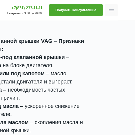
-11-11
Получить консультацию
о 20:00
панной крышки VAG – Признаки
ы:
з-под клапанной крышки
–
на блоке двигателя.
 или под капотом
– масло
етали двигателя и выгорает.
а
– необходимость частых
 причин.
 масла
– ускоренное снижение
теле.
еля маслом
– скопления масла и
ной крышки.