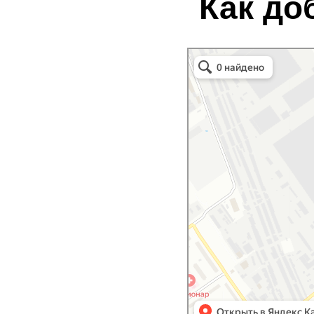
Как до
монолит
Официальный сервисный центр
автомобилей SKODA
Звоните, а лучше приезжайте!