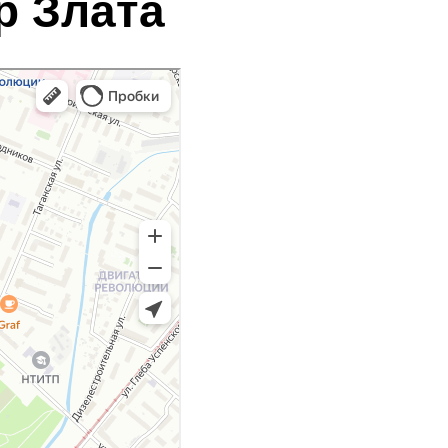
р Злата
хническое обслуживание (ТО)
тоэлектрика