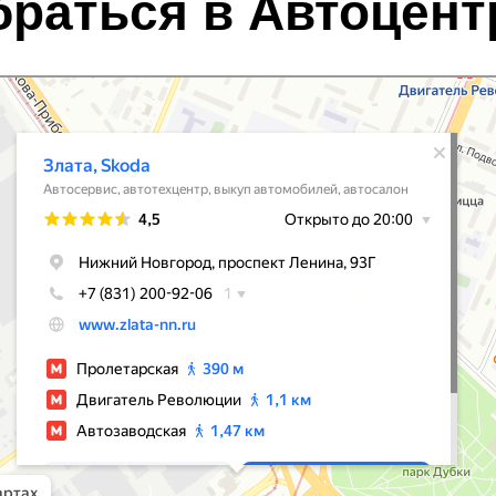
браться в Автоцент
Наши услуги
Ремонт
Те
Диагностика
Ав
О компании