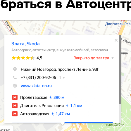
браться в Автоцент
Наши услуги
Ремонт
Те
Диагностика
Ав
О компании