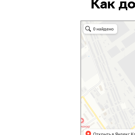
Как до
монолит
Официальный сервисный центр
автомобилей SKODA
Звоните, а лучше приезжайте!