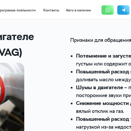
+7(831) 233
 лояльности
Контакты
Авто в наличии
Ежедневно с 9:00 д
игателе
Признаки для обращения
(VAG)
Потемнение и загуст
густым или содержит о
Повышенный расход 
доливать масло между
Шумы в двигателе
– п
посторонние звуки при
Снижение мощности 
вялый отклик на газ.
Повышенный расход 
нагрузкой из-за недос