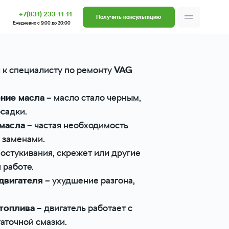
-11-11
Получить консультацию
о 20:00
 к специалисту по ремонту
VAG
ение масла
– масло стало черным,
садки.
масла
– частая необходимость
 заменами.
остукивания, скрежет или другие
 работе.
двигателя
– ухудшение разгона,
топлива
– двигатель работает с
таточной смазки.