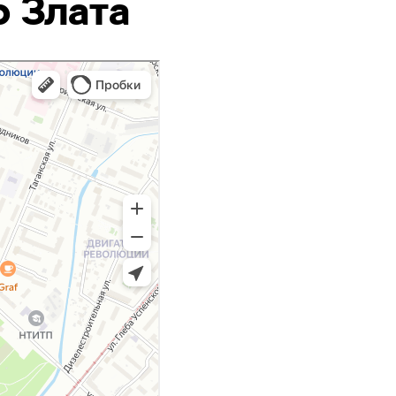
р Злата
хническое обслуживание (ТО)
тоэлектрика