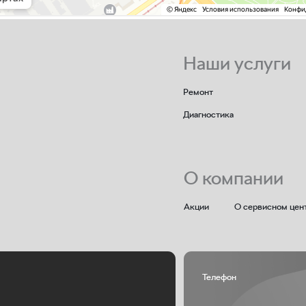
Акции
О сервисном центре
Контак
Телефон
пр-кт
+7(831) 233-11-11
олетарская)
Политика конфиденциальности